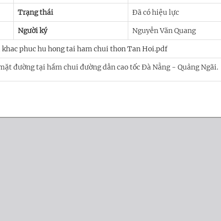
Trạng thái
Đã có hiệu lực
Người ký
Nguyễn Văn Quang
khac phuc hu hong tai ham chui thon Tan Hoi.pdf
mặt đường tại hầm chui đường dẫn cao tốc Đà Nẵng - Quảng Ngãi.