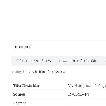
TRANG CHỦ
ẩn trương khắc phục hậu quả mưa lớn gây tốc mái nhà dân
Thứ năm, 06/08/2026
-
17
:
11
:
44
B
ghĩa họp phiên thứ 3 bàn các giải pháp đẩy nhanh tiến độ các công
Trang chủ
Văn bản của UBND xã
Tiêu đề văn bản
V/v khắc phục hư hỏng 
Số hiệu
16/UBND-KT
Phạm vi
---