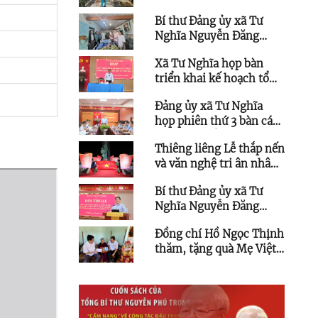
quả mưa lớn gây tốc mái
Bí thư Đảng ủy xã Tư
nhà dân
Nghĩa Nguyễn Đăng
Vinh thăm, động viên hộ
Xã Tư Nghĩa họp bàn
dân bị tốc mái nhà do
triển khai kế hoạch tổ
mưa lớn
chức Hội nghị xúc tiến
Đảng ủy xã Tư Nghĩa
đầu tư
họp phiên thứ 3 bàn các
giải pháp đẩy nhanh tiến
Thiêng liêng Lễ thắp nến
độ các công trình, dự án
và văn nghệ tri ân nhân
trọng điểm trên địa bàn
kỷ niệm 79 năm Ngày
giai đoạn 2025 - 2030
Bí thư Đảng ủy xã Tư
Thương binh - Liệt sĩ
Nghĩa Nguyễn Đăng
Vinh đối thoại trực tiếp
Đồng chí Hồ Ngọc Thịnh
với cán bộ, công chức,
thăm, tặng quà Mẹ Việt
người lao động các cơ
Nam anh hùng và
quan, đơn vị ở xã
thương binh ở xã Tư
Nghĩa nhân kỷ niệm 79
năm Ngày thương binh -