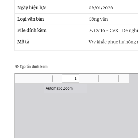
Ngày hiệu lực
06/01/2026
Loại văn bản
Công văn
File đính kèm
CV 16 - CVX_De nghi 
Mô tả
V/v khắc phục hư hỏng 
Tập tin đính kèm