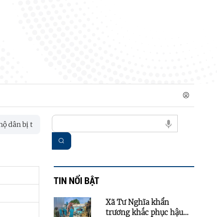
dân bị tốc mái nhà do mưa lớn
Xã Tư Nghĩa họp bàn triển kha
TIN NỔI BẬT
Xã Tư Nghĩa khẩn
trương khắc phục hậu