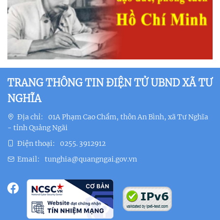
TRANG THÔNG TIN ĐIỆN TỬ UBND XÃ TƯ
NGHĨA
Địa chỉ:
01A Phạm Cao Chẩm, thôn An Bình, xã Tư Nghĩa
- tỉnh Quảng Ngãi
Điện thoại:
0255. 3912912
Email:
tunghia@quangngai.gov.vn