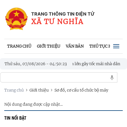
TRANG THÔNG TIN ĐIỆN TỬ
XÃ TƯ NGHĨA
TRANG CHỦ
GIỚI THIỆU
VĂN BẢN
THỦ TỤC HÀNH C
Togg
navig
 trương khắc phục hậu quả mưa lớn gây tốc mái nhà dân
Thứ sáu, 07/08/2026
-
04
:
50
:
24
Bí
ĩa họp phiên thứ 3 bàn các giải pháp đẩy nhanh tiến độ các công t
Trang chủ
Giới thiệu
Sơ đồ, cơ cấu tổ chức bộ máy
Nội dung đang được cập nhật...
TIN NỔI BẬT