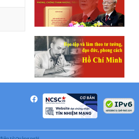
liệt sĩ 27/7
điện tử Quảng ngãi