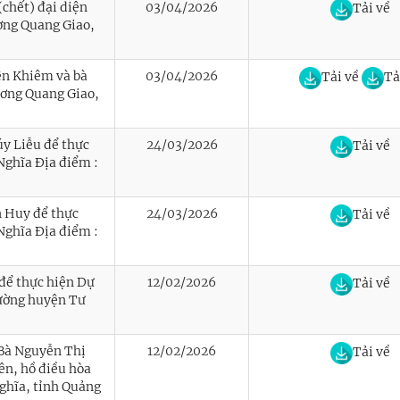
(chết) đại diện
03/04/2026
Tải về
ơng Quang Giao,
ện Khiêm và bà
03/04/2026
Tải về
Tả
ương Quang Giao,
úy Liễu để thực
24/03/2026
Tải về
Nghĩa Địa điểm :
n Huy để thực
24/03/2026
Tải về
Nghĩa Địa điểm :
để thực hiện Dự
12/02/2026
Tải về
rường huyện Tư
 Bà Nguyễn Thị
12/02/2026
Tải về
ên, hồ điều hòa
ghĩa, tỉnh Quảng