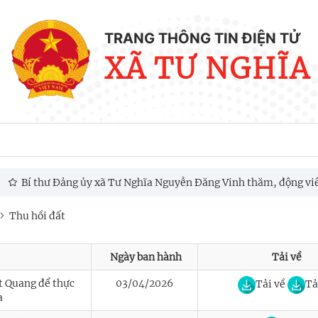
TRANG THÔNG TIN ĐIỆN TỬ
XÃ TƯ NGHĨA
Bí thư Đảng ủy xã Tư Nghĩa Nguyễn Đăng Vinh thăm, động viên h
ông trình, dự án trọng điểm trên địa bàn giai đoạn 2025 - 2030
Thu hồi đất
Ngày ban hành
Tải về
ết Quang để thực
03/04/2026
Tải về
Tả
a