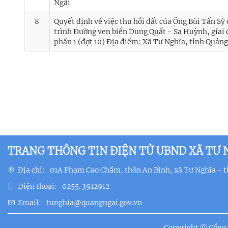
Ngãi
8
Quyết định về việc thu hồi đất của Ông Bùi Tấn Sỹ
trình Đường ven biển Dung Quất - Sa Huỳnh, giai 
phần 1 (đợt 10) Địa điểm: Xã Tư Nghĩa, tỉnh Quản
TRANG THÔNG TIN ĐIỆN TỬ UBND XÃ TƯ 
Địa chỉ:
01A Phạm Cao Chẩm, thôn An Bình, xã Tư Nghĩa - t
Điện thoại:
0255. 3912912
Email:
tunghia@quangngai.gov.vn
Copyright Ⓒ Cổng t