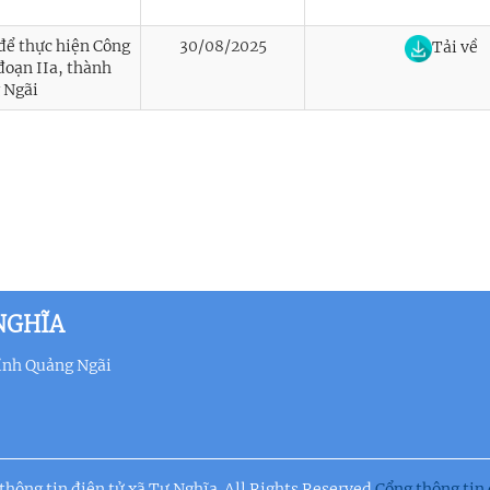
 để thực hiện Công
30/08/2025
Tải về
đoạn IIa, thành
g Ngãi
NGHĨA
ỉnh Quảng Ngãi
hông tin điện tử xã Tư Nghĩa. All Rights Reserved
Cổng thông tin 