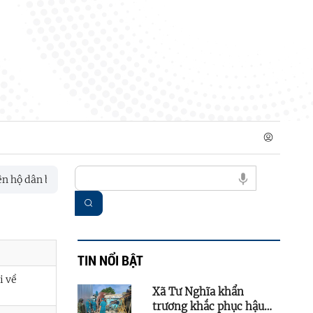
ộ dân bị tốc mái nhà do mưa lớn
Xã Tư Nghĩa họp bàn triển
TIN NỔI BẬT
i về
Xã Tư Nghĩa khẩn
trương khắc phục hậu