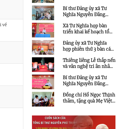
quả mưa lớn gây tốc mái
Bí thư Đảng ủy xã Tư
nhà dân
Nghĩa Nguyễn Đăng
Vinh thăm, động viên hộ
i về
Xã Tư Nghĩa họp bàn
dân bị tốc mái nhà do
triển khai kế hoạch tổ
mưa lớn
chức Hội nghị xúc tiến
Đảng ủy xã Tư Nghĩa
đầu tư
họp phiên thứ 3 bàn các
giải pháp đẩy nhanh tiến
Thiêng liêng Lễ thắp nến
độ các công trình, dự án
và văn nghệ tri ân nhân
trọng điểm trên địa bàn
kỷ niệm 79 năm Ngày
giai đoạn 2025 - 2030
Bí thư Đảng ủy xã Tư
Thương binh - Liệt sĩ
Nghĩa Nguyễn Đăng
Vinh đối thoại trực tiếp
Đồng chí Hồ Ngọc Thịnh
với cán bộ, công chức,
thăm, tặng quà Mẹ Việt
người lao động các cơ
Nam anh hùng và
quan, đơn vị ở xã
thương binh ở xã Tư
Nghĩa nhân kỷ niệm 79
năm Ngày thương binh -