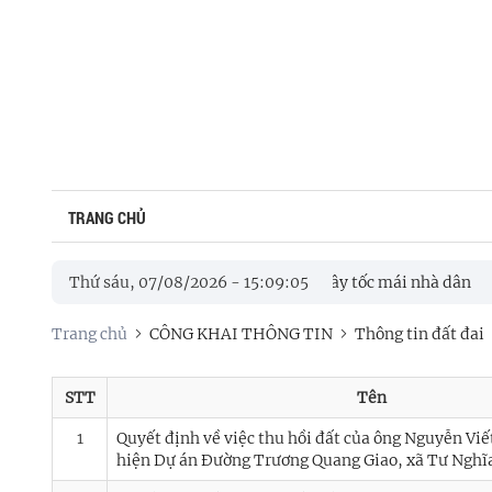
TRANG CHỦ
 khẩn trương khắc phục hậu quả mưa lớn gây tốc mái nhà dân
Thứ sáu, 07/08/2026
-
15
:
09
:
06
ư Nghĩa họp phiên thứ 3 bàn các giải pháp đẩy nhanh tiến độ các c
Trang chủ
CÔNG KHAI THÔNG TIN
Thông tin đất đai
STT
Tên
1
Quyết định về việc thu hồi đất của ông Nguyễn Vi
hiện Dự án Đường Trương Quang Giao, xã Tư Nghĩ