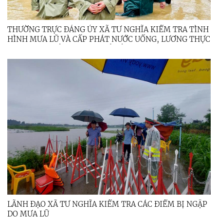
THƯỜNG TRỰC ĐẢNG ỦY XÃ TƯ NGHĨA KIỂM TRA TÌNH
HÌNH MƯA LŨ VÀ CẤP PHÁT NƯỚC UỐNG, LƯƠNG THỰC
CHO NGƯỜI DÂN VÙNG BỊ CÔ LẬP
LÃNH ĐẠO XÃ TƯ NGHĨA KIỂM TRA CÁC ĐIỂM BỊ NGẬP
DO MƯA LŨ