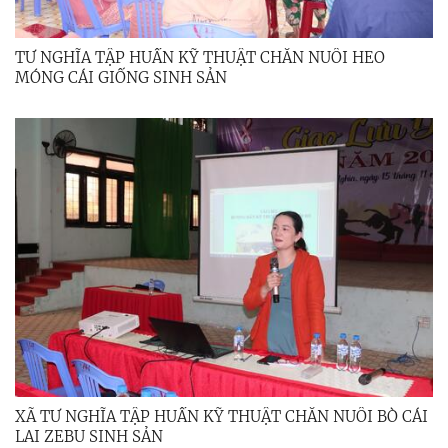
TƯ NGHĨA TẬP HUẤN KỸ THUẬT CHĂN NUÔI HEO
MÓNG CÁI GIỐNG SINH SẢN
XÃ TƯ NGHĨA TẬP HUẤN KỸ THUẬT CHĂN NUÔI BÒ CÁI
LAI ZEBU SINH SẢN