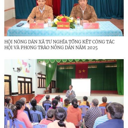
HỘI NÔNG DÂN XÃ TƯ NGHĨA TỔNG KẾT CÔNG TÁC
HỘI VÀ PHONG TRÀO NÔNG DÂN NĂM 2025