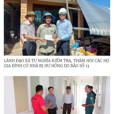
LÃNH ĐẠO XÃ TƯ NGHĨA KIỂM TRA, THĂM HỎI CÁC HỘ
GIA ĐÌNH CÓ NHÀ BỊ HƯ HỎNG DO BÃO SỐ 13