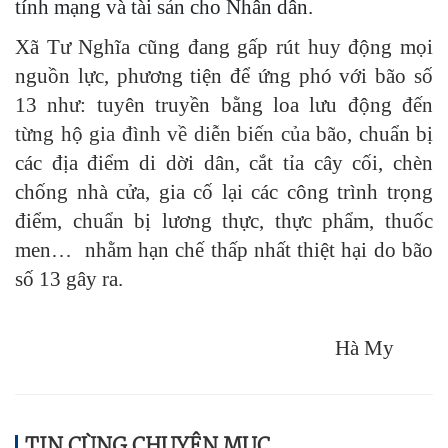
tính mạng và tài sản cho Nhân dân.
Xã Tư Nghĩa cũng đang gấp rút huy động mọi
nguồn lực, phương tiện để ứng phó với bão số
13 như: tuyên truyền bằng loa lưu động
đến
từng hộ gia đình về diễn biến của bão
, chuẩn bị
các địa điểm di dời dân, cắt tỉa cây cối, chèn
chống nhà cửa, gia cố lại các công trình trọng
điểm, chuẩn bị lương thực, thực phẩm, thuốc
men… nhằm hạn chế thấp nhất thiệt hại do bão
số 13 gây ra.
Hà My
TIN CÙNG CHUYÊN MỤC