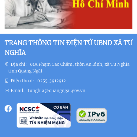
TRANG THÔNG TIN ĐIỆN TỬ UBND XÃ TƯ
NGHĨA
Địa chỉ:
01A Phạm Cao Chẩm, thôn An Bình, xã Tư Nghĩa
- tỉnh Quảng Ngãi
Điện thoại:
0255. 3912912
Email:
tunghia@quangngai.gov.vn