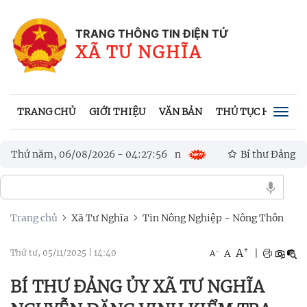
TRANG THÔNG TIN ĐIỆN TỬ
XÃ TƯ NGHĨA
TRANG CHỦ
GIỚI THIỆU
VĂN BẢN
THỦ TỤC HÀNH C
Togg
navig
 gây tốc mái nhà dân
Thứ năm, 06/08/2026
-
04
:
27
:
Bí thư Đảng ủy xã Tư Nghĩa Nguy
59
p đẩy nhanh tiến độ các công trình, dự án trọng điểm trên địa bàn
Trang chủ
Xã Tư Nghĩa
Tin Nông Nghiệp - Nông Thôn
+
A
-
A
|
Thứ tư, 05/11/2025
|
14:40
A
BÍ THƯ ĐẢNG ỦY XÃ TƯ NGHĨA