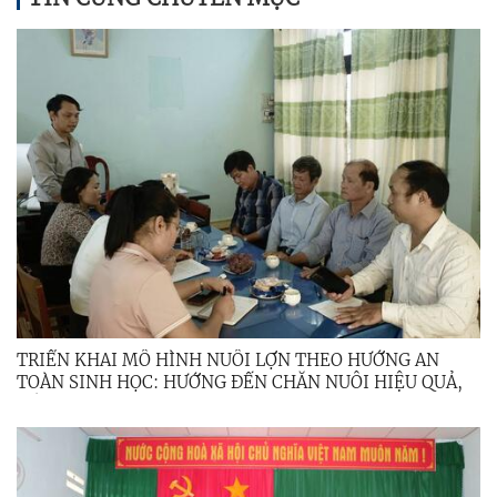
TRIỂN KHAI MÔ HÌNH NUÔI LỢN THEO HƯỚNG AN
TOÀN SINH HỌC: HƯỚNG ĐẾN CHĂN NUÔI HIỆU QUẢ,
BỀN VỮNG