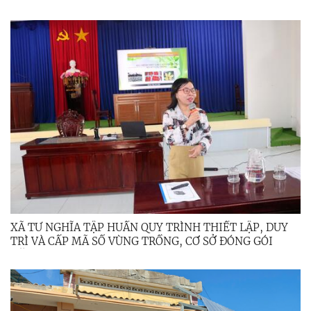
XÃ TƯ NGHĨA TẬP HUẤN QUY TRÌNH THIẾT LẬP, DUY
TRÌ VÀ CẤP MÃ SỐ VÙNG TRỒNG, CƠ SỞ ĐÓNG GÓI
NĂM 2025