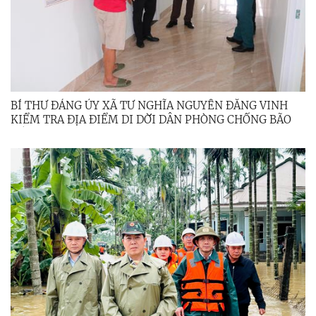
BÍ THƯ ĐẢNG ỦY XÃ TƯ NGHĨA NGUYỄN ĐĂNG VINH
KIỂM TRA ĐỊA ĐIỂM DI DỜI DÂN PHÒNG CHỐNG BÃO
SỐ 13