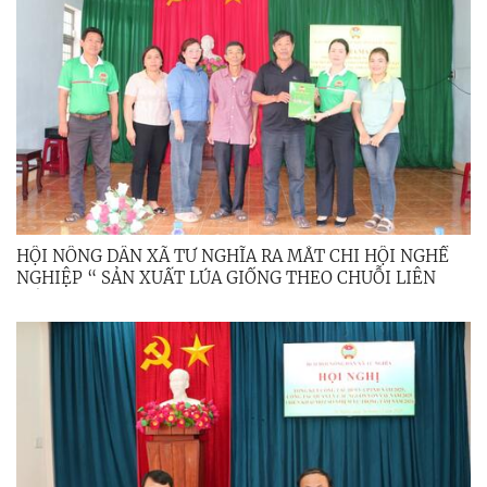
HỘI NÔNG DÂN XÃ TƯ NGHĨA RA MẮT CHI HỘI NGHỀ
NGHIỆP “ SẢN XUẤT LÚA GIỐNG THEO CHUỖI LIÊN
KẾT”