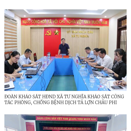
ĐOÀN KHẢO SÁT HĐND XÃ TƯ NGHĨA KHẢO SÁT CÔNG
TÁC PHÒNG, CHỐNG BỆNH DỊCH TẢ LỢN CHÂU PHI