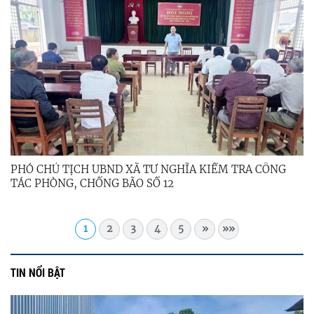
PHÓ CHỦ TỊCH UBND XÃ TƯ NGHĨA KIỂM TRA CÔNG
TÁC PHÒNG, CHỐNG BÃO SỐ 12
1
2
3
4
5
»
»»
TIN NỔI BẬT